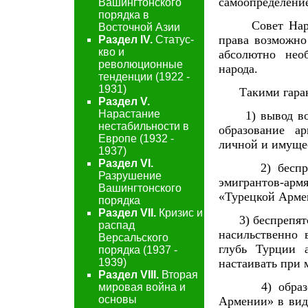
самоопределение
Вашингтонского
порядка в
Совет Народны
Восточной Азии
права возможно
Раздел IV.
Статус-
кво и
абсолютно нео
революционные
народа.
тенденции (1922 -
1931)
Такими гаранти
Раздел V.
Нарастание
1) вывод войс
нестабильности в
образование а
Европе (1932 -
личной и имуще
1937)
Раздел VI.
2) беспрепятс
Разрушение
эмигрантов-ар
Вашингтонского
«Турецкой Арме
порядка
Раздел VII.
Кризис и
3) беспрепятст
распад
насильственно
Версальского
глубь Турции 
порядка (1937 -
настаивать при 
1939)
Раздел VIII.
Вторая
4) образован
мировая война и
основы
Армении» в виде