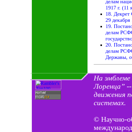
делам наци
1917 г. (11 
18. Декрет
29 декабря 1
19. Постан
делам РСФС
государство
20. Постан
делам РСФС
Державы, от
На эмблеме
Лоренца” -
движения п
системах.
©
Научно-о
междунаро