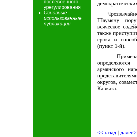
послевоенного
демократических
урегулирования
Основные
Чрезвычайному
использованные
Шаумяну пору
публикации
всяческое соде
также приступи
срока и спосо
(пункт 1-й).
Примечание. 
определяются
армянского на
представителя
округов, совме
Кавказа.
<<назад
|
далее>