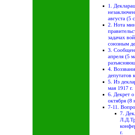
1. Деклара
незаключен
августа (5 
2. Нота ми
правительст
задачах во
союзным д
3. Сообщен
апреля (5 м
разъясняюще
4. Воззван
депутатов к
5. Из декл
мая 1917 г.
6. Декрет 
октября (8 
7-11. Вопр
7. Де
Л.Д.Т
конфер
г.