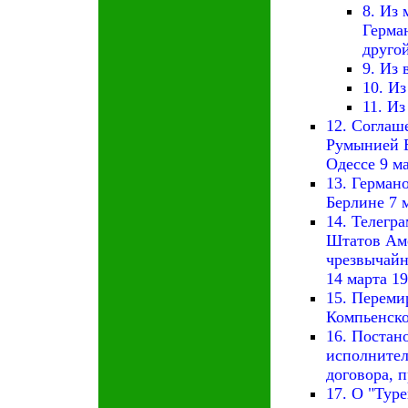
8. Из 
Герма
другой
9. Из 
10. И
11. И
12. Согла
Румынией Б
Одессе 9 ма
13. Герман
Берлине 7 м
14. Телегр
Штатов Аме
чрезвычайн
14 марта 19
15. Переми
Компьенском
16. Постан
исполнител
договора, п
17. О "Тур