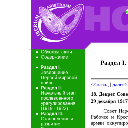
Обложка книги
Содержание
Раздел
Раздел I.
Завершение
Первой мировой
войны
<<назад
|
далее>
Раздел II.
Начальный этап
18. Декрет Сов
послевоенного
29 декабря 1917 
урегулирования
(1919 - 1922)
Совет Народны
Раздел III.
Рабочее и Крес
Становление и
армян оккупир
развитие