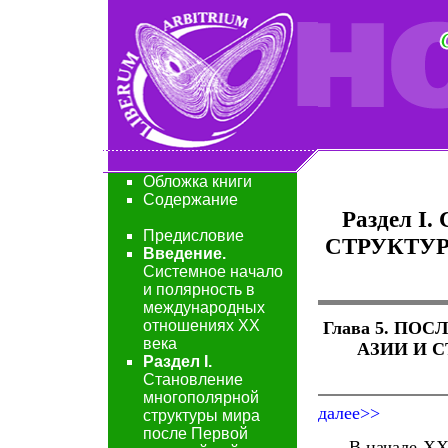
Обложка книги
Содержание
Раздел 
Предисловие
СТРУКТУ
Введение.
Системное начало
и полярность в
международных
отношениях XX
Глава 5. П
века
АЗИИ И 
Раздел I.
Становление
многополярной
далее>>
структуры мира
после Первой
В начале ХХ в.