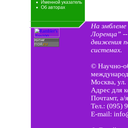
Именной указатель
Об авторах
На эмблеме
Лоренца” -
движения п
системах.
©
Научно-о
междунаро
Москва, ул.
Адрес для 
Почтамт, а/
Тел.: (095) 
E-mail:
info