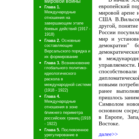
мировой войны
европейский по
Глава 1.
мировой арене 
Международные
отношения на
США В.Вильсон
завершающем этапе
другой, понятие
боевых действий (1917 -
России посулил
1918)
мир и установ
Глава 2.
Основные
демократии" б
составляющие
демократически
Версальского порядка и
их формирование
в международн
Глава 3.
Возникновение
управляемости. 
глобального политико-
способствова
идеологического
дипломатическо
раскола в
новыми потребн
международной системе
ранее выполня
(1918 - 1922)
Глава 4.
пришлось заним
Международные
Символом новог
отношения в зоне
основном сосре
ближнего периметра
в Европе, Зап
российских границ (1918
Востоке.
- 1922)
Глава 5.
Послевоенное
далее>>
урегулирование в