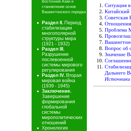
Восточной Азии и
Ситуация в
становление основ
Китайский 
Вашингтонского порядка
Советская 
Раздел II.
Период
Отношения
стабилизации
Проблема 
многополярной
Провозглаш
структуры мира
Вашингтонс
(1921 - 1932)
Вопрос об 
Раздел III.
Значение В
Разрушение
послевоенной
Соглашения
системы мирового
Стабилизац
регулирования
Дальнего В
Раздел IV.
Вторая
Источники
мировая война
(1939 - 1945)
Заключение.
Завершение
формирования
глобальной
системы
мирополитических
отношений
Хронология