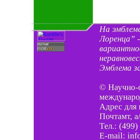
На эмблем
Лоренца” 
вариантно
неравновес
Эмблема з
©
Научно-
междунаро
Адрес для 
Почтамт, а
Тел.: (499)
E-mail:
inf