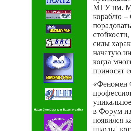
МГУ им. М
кораблю – 
порадовать
стойкости,
силы харак
начатую ин
когда мног
приносят е
«Феномен Ф
профессио
уникальное
в Форум из
Наши баннеры для Вашего сайта
появился к
школы, ког