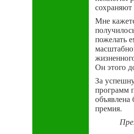
сохраняют 
Мне кажетс
получилось
пожелать е
масштабной
жизненного
Он этого д
За успешн
программ 
объявлена 
премия.
Пре