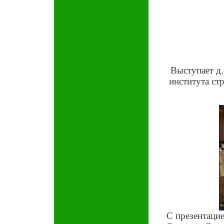
Выступает д
института ст
С презентаци