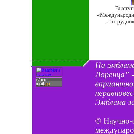
Выступа
«Международны
- сотрудни
На эмблем
Лоренца” 
вариантно
неравновес
Эмблема з
©
Научно-
междунаро