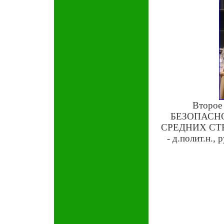
Второ
БЕЗОПАСН
СРЕДНИХ СТР
- д.полит.н.,